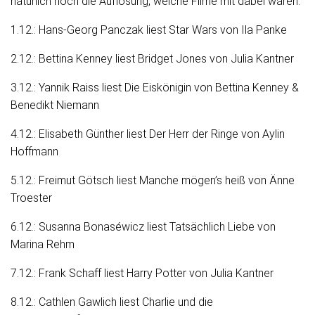
natürlich noch die Auflösung, welche Filme mit dabei waren:
1.12.: Hans-Georg Panczak liest Star Wars von Ila Panke
2.12.: Bettina Kenney liest Bridget Jones von Julia Kantner
3.12.: Yannik Raiss liest Die Eiskönigin von Bettina Kenney &
Benedikt Niemann
4.12.: Elisabeth Günther liest Der Herr der Ringe von Aylin
Hoffmann
5.12.: Freimut Götsch liest Manche mögen’s heiß von Änne
Troester
6.12.: Susanna Bonaséwicz liest Tatsächlich Liebe von
Marina Rehm
7.12.: Frank Schaff liest Harry Potter von Julia Kantner
8.12.: Cathlen Gawlich liest Charlie und die