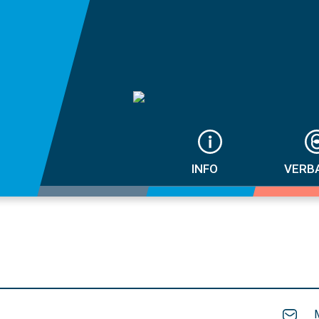
INFO
VERB