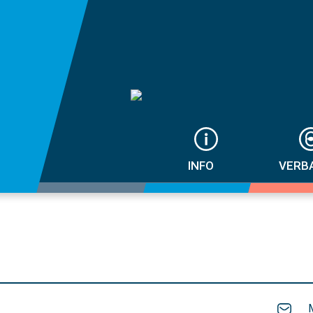
INFO
VERB